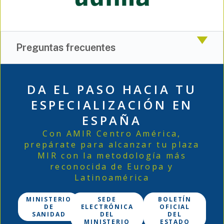
Preguntas frecuentes
DA EL PASO HACIA TU
ESPECIALIZACIÓN EN
ESPAÑA
Con AMIR Centro América,
prepárate para alcanzar tu plaza
MIR con la metodología más
reconocida de Europa y
Latinoamérica
MINISTERIO
SEDE
BOLETÍN
DE
ELECTRÓNICA
OFICIAL
SANIDAD
DEL
DEL
MINISTERIO
ESTADO