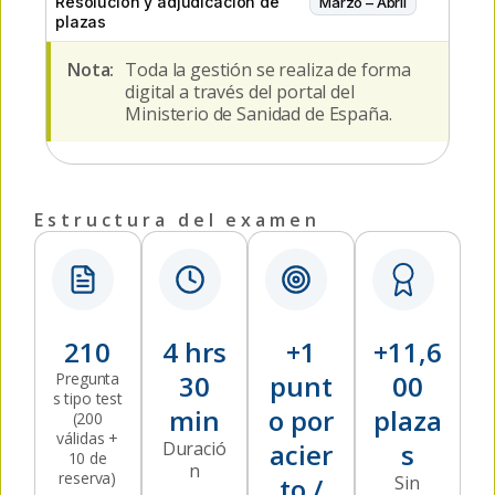
Resolución y adjudicación de
Marzo – Abril
plazas
Nota:
Toda la gestión se realiza de forma
digital a través del portal del
Ministerio de Sanidad de España.
Estructura del examen
210
4 hrs
+1
+11,6
Pregunta
30
punt
00
s tipo test
min
o por
plaza
(200
válidas +
Duració
acier
s
10 de
n
reserva)
to /
Sin